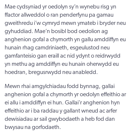
Mae cydsyniad yr oedolyn sy’n wynebu risg yn
ffactor allweddol o ran penderfynu pa gamau
gweithredu i’w cymryd mewn ymateb i bryder neu
gyhuddiad. Mae’n bosibl bod oedolion ag
anghenion gofal a chymorth yn gallu amddiffyn eu
hunain rhag camdriniaeth, esgeulustod neu
gamfanteisio gan eraill ac nid ydynt o reidrwydd
yn methu ag amddiffyn eu hunain oherwydd eu
hoedran, bregusrwydd neu anabledd.
Mewn rhai amgylchiadau fodd bynnag, gallai
anghenion gofal a chymorth yr oedolyn effeithio ar
ei allu i amddiffyn ei hun. Gallai’r anghenion hyn
effeithio ar i ba raddau y gallant wneud ac arfer
dewisiadau ar sail gwybodaeth a heb fod dan
bwysau na gorfodaeth.