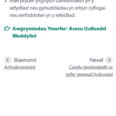
mae pryder ynghylch camdriniaeth yn y
sefydliad neu gyhuddiadau yn erbyn cyflogai
neu wirfoddolwr yn y sefydliad.
Awgrymiadau Ymarfer: Asesu Galluedd
Meddyliol
Blaenorol
Nesaf
Anhysbysrwydd
Casglu gwybodaeth ar
gyfer gwneud hysbysiad