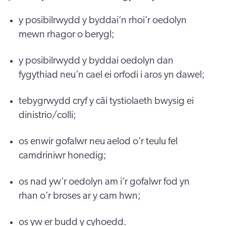
y posibilrwydd y byddai’n rhoi’r oedolyn
mewn rhagor o berygl;
y posibilrwydd y byddai oedolyn dan
fygythiad neu’n cael ei orfodi i aros yn dawel;
tebygrwydd cryf y câi tystiolaeth bwysig ei
dinistrio/colli;
os enwir gofalwr neu aelod o’r teulu fel
camdriniwr honedig;
os nad yw’r oedolyn am i’r gofalwr fod yn
rhan o’r broses ar y cam hwn;
os yw er budd y cyhoedd.