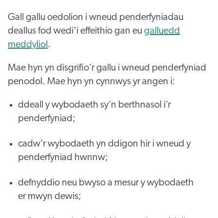
Gall gallu oedolion i wneud penderfyniadau
deallus fod wedi’i effeithio gan eu
galluedd
meddyliol
.
Mae hyn yn disgrifio’r gallu i wneud penderfyniad
penodol. Mae hyn yn cynnwys yr angen i:
ddeall y wybodaeth sy’n berthnasol i’r
penderfyniad;
cadw’r wybodaeth yn ddigon hir i wneud y
penderfyniad hwnnw;
defnyddio neu bwyso a mesur y wybodaeth
er mwyn dewis;