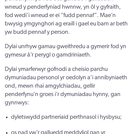
wneud y penderfyniad hwnnw, yn ôl y gyfraith,
fod wedi’i wneud er ei “fudd pennaf”. Mae’n
bwysig ymgynghori ag eraill i gael eu barn ar beth
yw budd pennaf y person.
Dylai unrhyw gamau gweithredu a gymerir fod yn
gymesur â’r perygl o gamdriniaeth.
Dylai ymarferwyr gofnodi a cheisio parchu
dymuniadau personol yr oedolyn a’i annibyniaeth
ond, mewn rhai amgylchiadau, gellir
penderfynu’n groes i’r dymuniadau hynny, gan
gynnwys:
dyletswydd partneriaid perthnasol i hysbysu;
os nad yw’r galluedd meddyliol gan yr