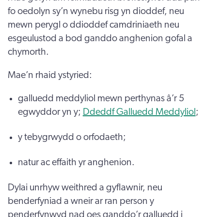
fo oedolyn sy’n wynebu risg yn dioddef, neu
mewn perygl o ddioddef camdriniaeth neu
esgeulustod a bod ganddo anghenion gofal a
chymorth.
Mae’n rhaid ystyried:
galluedd meddyliol mewn perthynas â’r 5
egwyddor yn y;
Ddeddf Galluedd Meddyliol
;
y tebygrwydd o orfodaeth;
natur ac effaith yr anghenion.
Dylai unrhyw weithred a gyflawnir, neu
benderfyniad a wneir ar ran person y
penderfynwyd nad oes ganddo’r galluedd i