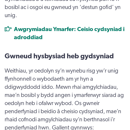
bosibl ac i osgoi eu gwneud yn ‘destun gofid’ yn
unig.
Awgrymiadau Ymarfer: Ceisio cydsyniad i
adroddiad
Gwneud hysbysiad heb gydsyniad
Weithiau, yr oedolyn sy’n wynebu risg yw’r unig
ffynhonnell o wybodaeth am yr hyn a
ddigwyddodd iddo. Mewn rhai amgylchiadau,
mae’n bosibl y bydd angen i ymarferwyr siarad ag
oedolyn heb i ofalwr wybod. Os gwneir
penderfyniad i beidio â cheisio cydsyniad, mae’n
rhaid cofnodi amgylchiadau sy’n berthnasol i’r
penderfyniad hwn. Gallent gynnwys: