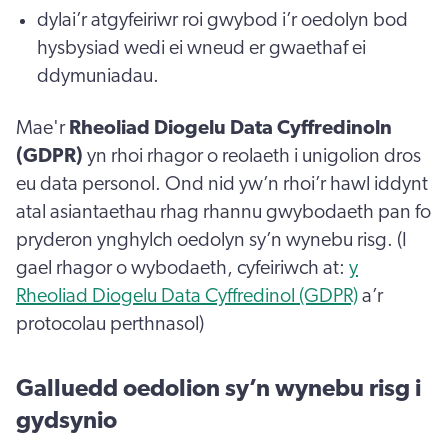
dylai’r atgyfeiriwr roi gwybod i’r oedolyn bod
hysbysiad wedi ei wneud er gwaethaf ei
ddymuniadau.
Mae'r
Rheoliad Diogelu Data Cyffredinoln
(GDPR)
yn rhoi rhagor o reolaeth i unigolion dros
eu data personol. Ond nid yw’n rhoi’r hawl iddynt
atal asiantaethau rhag rhannu gwybodaeth pan fo
pryderon ynghylch oedolyn sy’n wynebu risg. (I
gael rhagor o wybodaeth, cyfeiriwch at:
y
Rheoliad Diogelu Data Cyffredinol (GDPR)
a’r
protocolau perthnasol)
Galluedd oedolion sy’n wynebu risg i
gydsynio