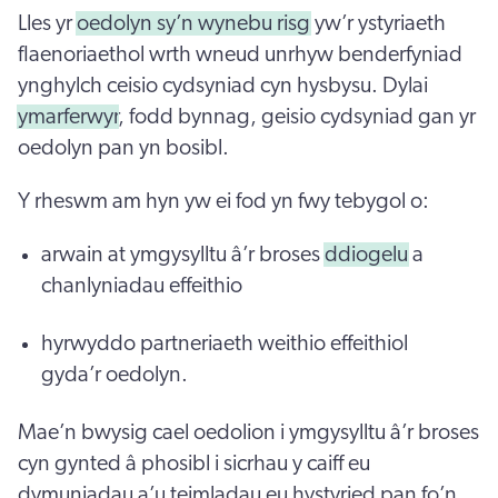
Lles yr
oedolyn sy’n wynebu risg
yw’r ystyriaeth
flaenoriaethol wrth wneud unrhyw benderfyniad
ynghylch ceisio cydsyniad cyn hysbysu. Dylai
ymarferwyr
, fodd bynnag, geisio cydsyniad gan yr
oedolyn pan yn bosibl.
Y rheswm am hyn yw ei fod yn fwy tebygol o:
arwain at ymgysylltu â’r broses
ddiogelu
a
chanlyniadau effeithio
hyrwyddo partneriaeth weithio effeithiol
gyda’r oedolyn.
Mae’n bwysig cael oedolion i ymgysylltu â’r broses
cyn gynted â phosibl i sicrhau y caiff eu
dymuniadau a’u teimladau eu hystyried pan fo’n