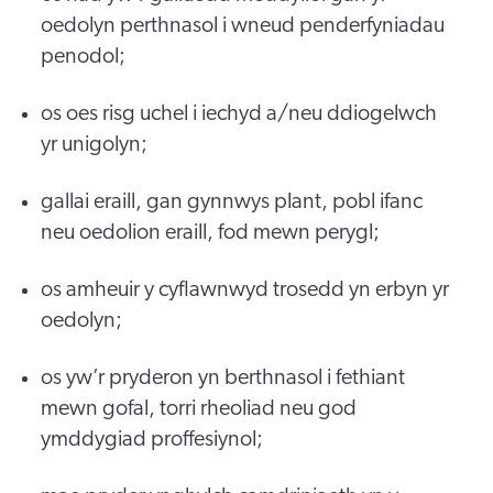
oedolyn perthnasol i wneud penderfyniadau
penodol;
os oes risg uchel i iechyd a/neu ddiogelwch
yr unigolyn;
gallai eraill, gan gynnwys plant, pobl ifanc
neu oedolion eraill, fod mewn perygl;
os amheuir y cyflawnwyd trosedd yn erbyn yr
oedolyn;
os yw’r pryderon yn berthnasol i fethiant
mewn gofal, torri rheoliad neu god
ymddygiad proffesiynol;