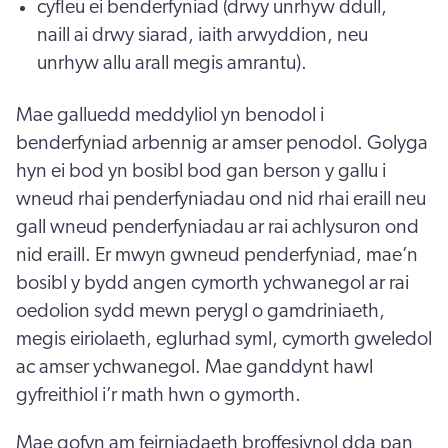
cyfleu ei benderfyniad (drwy unrhyw ddull,
naill ai drwy siarad, iaith arwyddion, neu
unrhyw allu arall megis amrantu).
Mae galluedd meddyliol yn benodol i
benderfyniad arbennig ar amser penodol. Golyga
hyn ei bod yn bosibl bod gan berson y gallu i
wneud rhai penderfyniadau ond nid rhai eraill neu
gall wneud penderfyniadau ar rai achlysuron ond
nid eraill. Er mwyn gwneud penderfyniad, mae’n
bosibl y bydd angen cymorth ychwanegol ar rai
oedolion sydd mewn perygl o gamdriniaeth,
megis eiriolaeth, eglurhad syml, cymorth gweledol
ac amser ychwanegol. Mae ganddynt hawl
gyfreithiol i’r math hwn o gymorth.
Mae gofyn am feirniadaeth broffesiynol dda pan