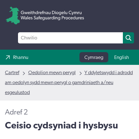
Rhannu
Cymraeg
English
Cartref
Oedolion mewn perygl
Y ddyletswydd i adrodd
am oedolyn sydd mewn perygl o gamdriniaeth a/neu
esgeulustod
Adref 2
Ceisio cydsyniad i hysbysu