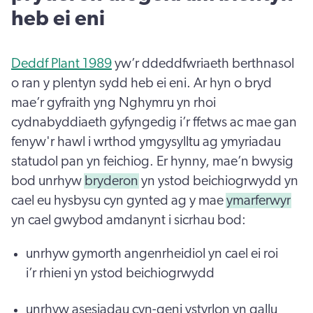
heb ei eni
Deddf Plant 1989
yw’r ddeddfwriaeth berthnasol
o ran y plentyn sydd heb ei eni. Ar hyn o bryd
mae’r gyfraith yng Nghymru yn rhoi
cydnabyddiaeth gyfyngedig i’r ffetws ac mae gan
fenyw'r hawl i wrthod ymgysylltu ag ymyriadau
statudol pan yn feichiog. Er hynny, mae’n bwysig
bod unrhyw
bryderon
yn ystod beichiogrwydd yn
cael eu hysbysu cyn gynted ag y mae
ymarferwyr
yn cael gwybod amdanynt i sicrhau bod:
unrhyw gymorth angenrheidiol yn cael ei roi
i’r rhieni yn ystod beichiogrwydd
unrhyw asesiadau cyn-geni ystyrlon yn gallu