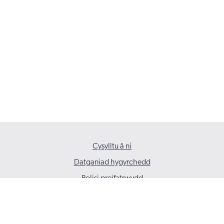
Cysylltu â ni
Datganiad hygyrchedd
Polisi preifatrwydd
© 2026 Gofal Cymdeithasol Cymru