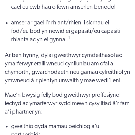
cael eu cwblhau o fewn amserlen benodol
amser ar gael i’r rhiant/rhieni i sicrhau ei
fod/eu bod yn newid ei gapasiti/eu capasiti
1
rhianta ac yn ei gynnal.
Ar ben hynny, dylai gweithwyr cymdeithasol ac
ymarferwyr eraill wneud cynlluniau am ofal a
chymorth, gwarchodaeth neu gamau cyfreithiol yn
ymwneud â’r plentyn unwaith y mae wedi’i eni.
Mae’n bwysig felly bod gweithwyr proffesiynol
iechyd ac ymarferwyr sydd mewn cysylltiad â’r fam
a’i phartner yn:
gweithio gyda mamau beichiog a’u
partneriaid;