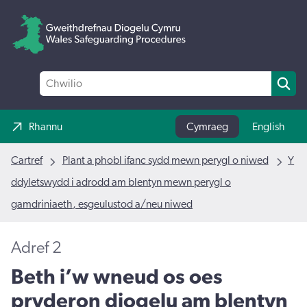
Rhannu
Cymraeg
English
Cartref
Plant a phobl ifanc sydd mewn perygl o niwed
Y
ddyletswydd i adrodd am blentyn mewn perygl o
gamdriniaeth, esgeulustod a/neu niwed
Adref 2
Beth i’w wneud os oes
pryderon diogelu am blentyn