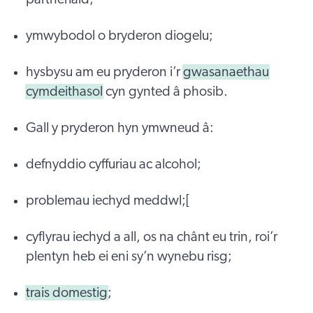
ymwybodol o bryderon diogelu;
hysbysu am eu pryderon i’r
gwasanaethau
cymdeithasol
cyn gynted â phosib.
Gall y pryderon hyn ymwneud â:
defnyddio cyffuriau ac alcohol;
problemau iechyd meddwl;[
cyflyrau iechyd a all, os na chânt eu trin, roi’r
plentyn heb ei eni sy’n wynebu risg;
trais domestig
;