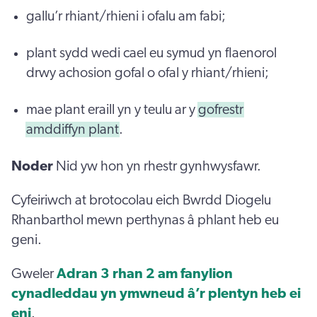
gallu’r rhiant/rhieni i ofalu am fabi;
plant sydd wedi cael eu symud yn flaenorol
drwy achosion gofal o ofal y rhiant/rhieni;
mae plant eraill yn y teulu ar y
gofrestr
amddiffyn plant
.
Noder
Nid yw hon yn rhestr gynhwysfawr.
Cyfeiriwch at brotocolau eich Bwrdd Diogelu
Rhanbarthol mewn perthynas â phlant heb eu
geni.
Gweler
Adran 3 rhan 2 am fanylion
cynadleddau yn ymwneud â’r plentyn heb ei
eni
.