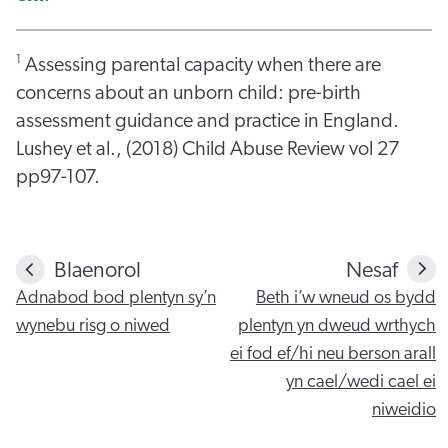
1
Assessing parental capacity when there are
concerns about an unborn child: pre-birth
assessment guidance and practice in England.
Lushey et al., (2018) Child Abuse Review vol 27
pp97-107.
Blaenorol
Nesaf
Adnabod bod plentyn sy’n
Beth i’w wneud os bydd
wynebu risg o niwed
plentyn yn dweud wrthych
ei fod ef/hi neu berson arall
yn cael/wedi cael ei
niweidio