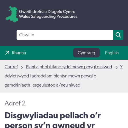
Rhannu
Cymraeg
English
Cartref
Plant a phobl ifanc sydd mewn perygl o niwed
Y
ddyletswydd i adrodd am blentyn mewn perygl o
gamdriniaeth, esgeulustod a/neu niwed
Adref 2
Disgwyliadau pellach o’r
person sy’n gwneud yr