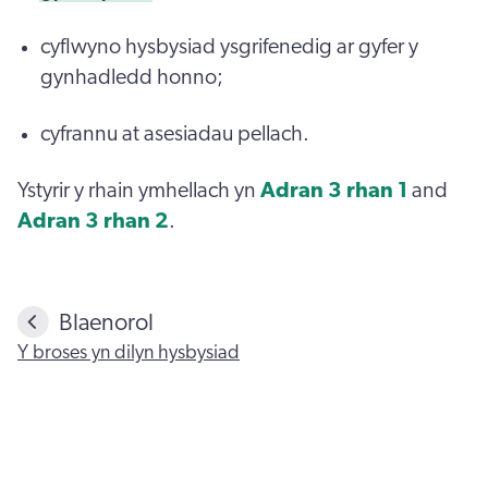
cyflwyno hysbysiad ysgrifenedig ar gyfer y
gynhadledd honno;
cyfrannu at asesiadau pellach.
Ystyrir y rhain ymhellach yn
Adran 3 rhan 1
and
Adran 3 rhan 2
.
Blaenorol
Y broses yn dilyn hysbysiad