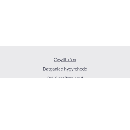
Cysylltu â ni
Datganiad hygyrchedd
Polisi preifatrwydd
© 2026 Gofal Cymdeithasol Cymru