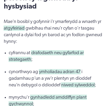
hysbysiad
Mae’n bosibl y gofynnir i’r ymarferydd a wnaeth yr
atgyfeiriad
gwblhau rhai neu’r cyfan o'r tasgau
canlynol a dylai fod yn barod ac yn fodlon gwneud
hynny:
cyfrannu at
drafodaeth neu gyfarfod ar
strategaeth
;
cynorthwyo ag
ymholiadau adran 47
i
gadarnhau p’un a yw’r plentyn yn dioddef
neu’n debygol o ddioddef
niwed sylweddol
;
mynychu'r
gynhadledd amddiffyn plant
gychwynnol
;