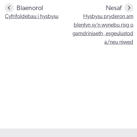
Blaenorol
Nesaf
Cyfrifoldebau i hysbysu
Hysbysu pryderon am
blentyn sy’n wynebu risg o
gamdriniaeth, esgeulustod
a/neu niwed