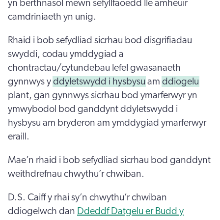
yn berthnasol mewn sefyllfaoedd lle amheuir
camdriniaeth yn unig.
Rhaid i bob sefydliad sicrhau bod disgrifiadau
swyddi, codau ymddygiad a
chontractau/cytundebau lefel gwasanaeth
gynnwys y
ddyletswydd i hysbysu
am
ddiogelu
plant, gan gynnwys sicrhau bod ymarferwyr yn
ymwybodol bod ganddynt ddyletswydd i
hysbysu am bryderon am ymddygiad ymarferwyr
eraill.
Mae’n rhaid i bob sefydliad sicrhau bod ganddynt
weithdrefnau chwythu’r chwiban.
D.S. Caiff y rhai sy’n chwythu’r chwiban
ddiogelwch dan
Ddeddf Datgelu er Budd y