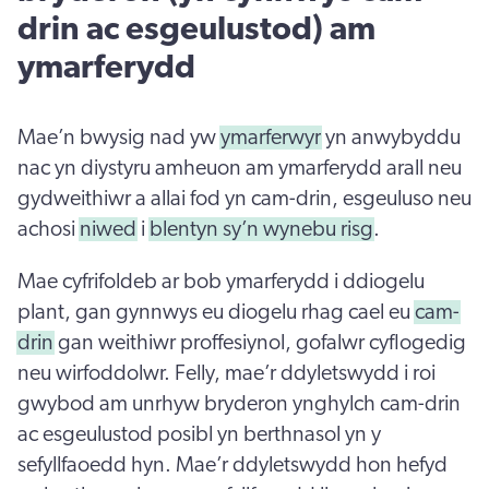
drin ac esgeulustod) am
ymarferydd
Mae’n bwysig nad yw
ymarferwyr
yn anwybyddu
nac yn diystyru amheuon am ymarferydd arall neu
gydweithiwr a allai fod yn cam-drin, esgeuluso neu
achosi
niwed
i
blentyn sy’n wynebu risg
.
Mae cyfrifoldeb ar bob ymarferydd i ddiogelu
plant, gan gynnwys eu diogelu rhag cael eu
cam-
drin
gan weithiwr proffesiynol, gofalwr cyflogedig
neu wirfoddolwr. Felly, mae’r ddyletswydd i roi
gwybod am unrhyw bryderon ynghylch cam-drin
ac esgeulustod posibl yn berthnasol yn y
sefyllfaoedd hyn. Mae’r ddyletswydd hon hefyd