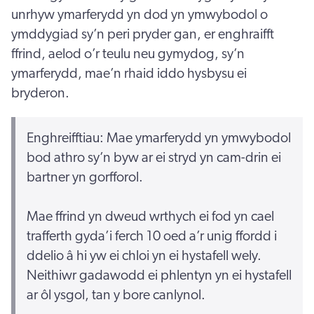
unrhyw ymarferydd yn dod yn ymwybodol o
ymddygiad sy’n peri pryder gan, er enghraifft
ffrind, aelod o’r teulu neu gymydog, sy’n
ymarferydd, mae’n rhaid iddo hysbysu ei
bryderon.
Enghreifftiau: Mae ymarferydd yn ymwybodol
bod athro sy’n byw ar ei stryd yn cam-drin ei
bartner yn gorfforol.
Mae ffrind yn dweud wrthych ei fod yn cael
trafferth gyda’i ferch 10 oed a’r unig ffordd i
ddelio â hi yw ei chloi yn ei hystafell wely.
Neithiwr gadawodd ei phlentyn yn ei hystafell
ar ôl ysgol, tan y bore canlynol.