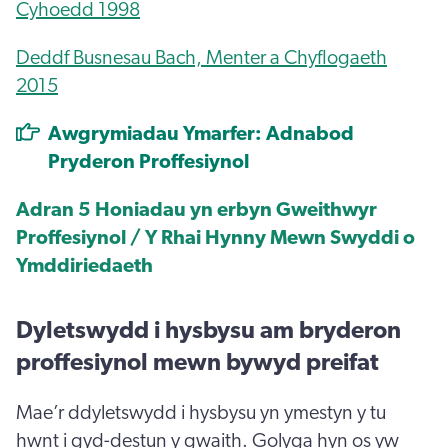
Cyhoedd 1998
Deddf Busnesau Bach, Menter a Chyflogaeth
2015
Awgrymiadau Ymarfer: Adnabod
Pryderon Proffesiynol
Adran 5 Honiadau yn erbyn Gweithwyr
Proffesiynol / Y Rhai Hynny Mewn Swyddi o
Ymddiriedaeth
Dyletswydd i hysbysu am bryderon
proffesiynol mewn bywyd preifat
Mae’r ddyletswydd i hysbysu yn ymestyn y tu
hwnt i gyd-destun y gwaith. Golyga hyn os yw