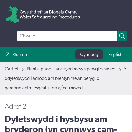
Rhannu
Cymraeg
English
Cartref
Plant a phobl ifanc sydd mewn perygl o niwed
Y
ddyletswydd i adrodd am blentyn mewn perygl o
gamdriniaeth, esgeulustod a/neu niwed
Adref 2
Dyletswydd i hysbysu am
bryderon (yn cynnwys cam-