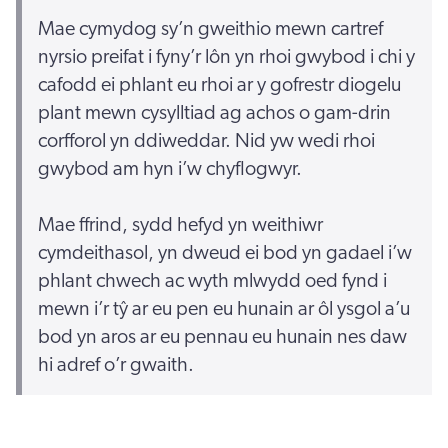
Mae cymydog sy’n gweithio mewn cartref
nyrsio preifat i fyny’r lôn yn rhoi gwybod i chi y
cafodd ei phlant eu rhoi ar y gofrestr diogelu
plant mewn cysylltiad ag achos o gam-drin
corfforol yn ddiweddar. Nid yw wedi rhoi
gwybod am hyn i’w chyflogwyr.
Mae ffrind, sydd hefyd yn weithiwr
cymdeithasol, yn dweud ei bod yn gadael i’w
phlant chwech ac wyth mlwydd oed fynd i
mewn i’r tŷ ar eu pen eu hunain ar ôl ysgol a’u
bod yn aros ar eu pennau eu hunain nes daw
hi adref o’r gwaith.