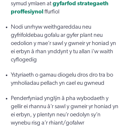
symud ymlaen at
gyfarfod strategaeth
proffesiynol
ffurfiol
Nodi unrhyw weithgareddau neu
gyfrifoldebau gofalu ar gyfer plant neu
oedolion y mae’r sawl y gwneir yr honiad yn
ei erbyn â rhan ynddynt y tu allan i’w waith
cyflogedig
Ystyriaeth o gamau diogelu dros dro tra bo
ymholiadau pellach yn cael eu gwneud
Penderfyniad ynglŷn â pha wybodaeth y
gellir ei rhannu â’r sawl y gwneir yr honiad yn
ei erbyn, y plentyn neu’r oedolyn sy’n
wynebu risg a’r rhiant/gofalwr