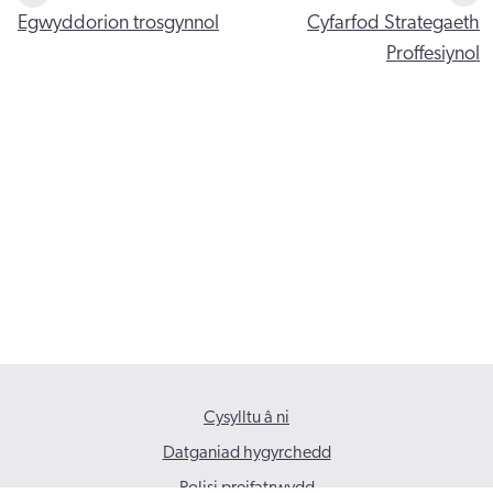
Egwyddorion trosgynnol
Cyfarfod Strategaeth
Proffesiynol
Cysylltu â ni
Datganiad hygyrchedd
Polisi preifatrwydd