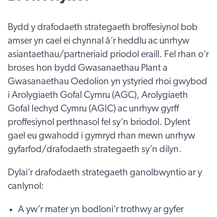
Bydd y drafodaeth strategaeth broffesiynol bob
amser yn cael ei chynnal â’r heddlu ac unrhyw
asiantaethau/partneriaid priodol eraill. Fel rhan o’r
broses hon bydd Gwasanaethau Plant a
Gwasanaethau Oedolion yn ystyried rhoi gwybod
i Arolygiaeth Gofal Cymru (AGC), Arolygiaeth
Gofal Iechyd Cymru (AGIC) ac unrhyw gyrff
proffesiynol perthnasol fel sy’n briodol. Dylent
gael eu gwahodd i gymryd rhan mewn unrhyw
gyfarfod/drafodaeth strategaeth sy’n dilyn.
Dylai’r drafodaeth strategaeth ganolbwyntio ar y
canlynol:
A yw’r mater yn bodloni’r trothwy ar gyfer