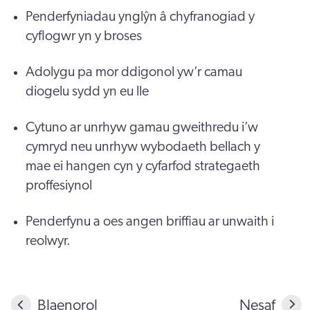
Penderfyniadau ynglŷn â chyfranogiad y
cyflogwr yn y broses
Adolygu pa mor ddigonol yw’r camau
diogelu sydd yn eu lle
Cytuno ar unrhyw gamau gweithredu i’w
cymryd neu unrhyw wybodaeth bellach y
mae ei hangen cyn y cyfarfod strategaeth
proffesiynol
Penderfynu a oes angen briffiau ar unwaith i
reolwyr.
Blaenorol
Nesaf