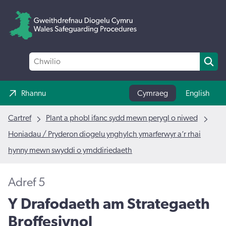
Rhannu
Cymraeg
English
Cartref
Plant a phobl ifanc sydd mewn perygl o niwed
Honiadau / Pryderon diogelu ynghylch ymarferwyr a’r rhai
hynny mewn swyddi o ymddiriedaeth
Adref 5
Y Drafodaeth am Strategaeth
Broffesiynol