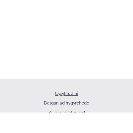
Cysylltu â ni
Datganiad hygyrchedd
Polisi preifatrwydd
© 2026 Gofal Cymdeithasol Cymru