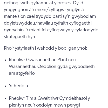
gefnogi wrth gyfrannu at y broses. Dylid
ymgynghori â’r rhieni/cyflogwr ynglŷn â
manteision cael trydydd parti sy’n gwybod am
ddyletswyddau/hawliau cyfraith cyflogaeth i
gynrychioli’r rhiant fel cyflogwr yn y cyfarfodydd
strategaeth hyn.
Rhoir ystyriaeth i wahodd y bobl ganlynol:
Rheolwr Gwasanaethau Plant neu
Wasanaethau Oedolion gyda gwybodaeth
am atgyfeirio
Yr heddlu
Rheolwr Tîm a Gweithiwr Cymdeithasol y
plentyn neu’r oedolyn mewn perygl