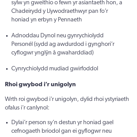
sylw yn gweithio o fewn yr asiantaeth hon, a
Chadeirydd y Llywodraethwyr pan fo’r
honiad yn erbyn y Pennaeth
Adnoddau Dynol neu gynrychiolydd
Personél (sydd ag awdurdod i gynghori’r
cyflogwr ynglŷn â gwaharddiad)
Cynrychiolydd mudiad gwirfoddol
Rhoi gwybod i’r unigolyn
Wrth roi gwybod i’r unigolyn, dylid rhoi ystyriaeth
ofalus i’r canlynol:
Dylai’r person sy’n destun yr honiad gael
cefnogaeth briodol gan ei gyflogwr neu