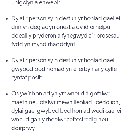
unigolyn a enwebir
Dylai’r person sy’n destun yr honiad gael ei
drin yn deg ac yn onest a dylid ei helpu i
ddeall y pryderon a fynegwyd a’r prosesau
fydd yn mynd rhagddynt
Dylai’r person sy’n destun yr honiad gael
gwybod bod honiad yn ei erbyn ar y cyfle
cyntaf posib
Os yw’r honiad yn ymwneud â gofalwr
maeth neu ofalwr mewn lleoliad i oedolion,
dylai gael gwybod bod honiad wedi cael ei
wneud gan y rheolwr cofrestredig neu
ddirprwy