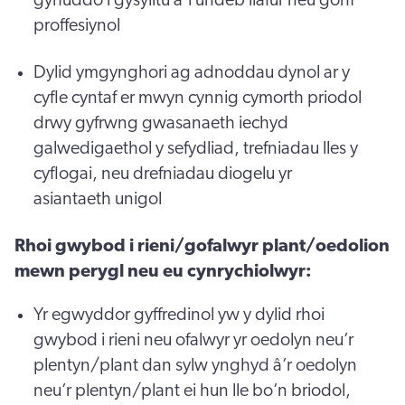
proffesiynol
Dylid ymgynghori ag adnoddau dynol ar y
cyfle cyntaf er mwyn cynnig cymorth priodol
drwy gyfrwng gwasanaeth iechyd
galwedigaethol y sefydliad, trefniadau lles y
cyflogai, neu drefniadau diogelu yr
asiantaeth unigol
Rhoi gwybod i rieni/gofalwyr plant/oedolion
mewn perygl neu eu cynrychiolwyr:
Yr egwyddor gyffredinol yw y dylid rhoi
gwybod i rieni neu ofalwyr yr oedolyn neu’r
plentyn/plant dan sylw ynghyd â’r oedolyn
neu’r plentyn/plant ei hun lle bo’n briodol,