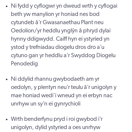
Ni fydd y cyflogwr yn dweud wrth y cyflogai
beth yw manylion yr honiad nes bod
cytundeb â’r Gwasanaethau Plant neu
Oedolion/yr heddlu ynglŷn â phryd dylai
hynny ddigwydd. Caiff hyn ei ystyried yn
ystod y trefniadau diogelu dros dro a’u
cytuno gan yr heddlu a’r Swyddog Diogelu
Penodedig
Ni ddylid rhannu gwybodaeth am yr
oedolyn, y plentyn neu’r teulu â’r unigolyn y
mae honiad wedi’i wneud yn ei erbyn nac
unrhyw un sy’n ei gynrychioli
Wrth benderfynu pryd i roi gwybod i’r
unigolyn, dylid ystyried a oes unrhyw