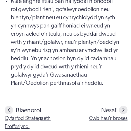
Mae enghreifftiau pan na fyddai’n briodol i
roi gwybod i rieni, gofalwyr oedolion neu
blentyn/plant neu eu cynrychiolydd yn syth
yn cynnwys pan gaiff honiad ei wneud yn
erbyn aelod o’r teulu, neu os byddai dweud
wrth y rhiant/gofalwr, neu’r plentyn/oedolyn
sy’n wynebu risg yn amharu ar ymchwiliad yr
heddlu. Yn yr achosion hyn dylid cadarnhau
pryd y dylid dweud wrth y rhieni neu’r
gofalwyr gyda’r Gwasanaethau
Plant/Oedolion perthnasol a’r heddlu.
Blaenorol
Nesaf
Cyfarfod Strategaeth
Cwblhau’r broses
Proffesiynol