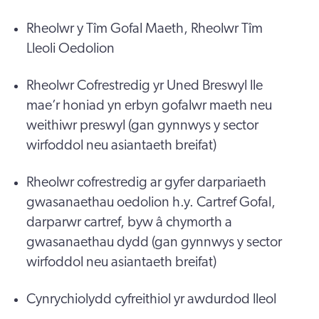
Rheolwr y Tîm Gofal Maeth, Rheolwr Tîm
Lleoli Oedolion
Rheolwr Cofrestredig yr Uned Breswyl lle
mae’r honiad yn erbyn gofalwr maeth neu
weithiwr preswyl (gan gynnwys y sector
wirfoddol neu asiantaeth breifat)
Rheolwr cofrestredig ar gyfer darpariaeth
gwasanaethau oedolion h.y. Cartref Gofal,
darparwr cartref, byw â chymorth a
gwasanaethau dydd (gan gynnwys y sector
wirfoddol neu asiantaeth breifat)
Cynrychiolydd cyfreithiol yr awdurdod lleol