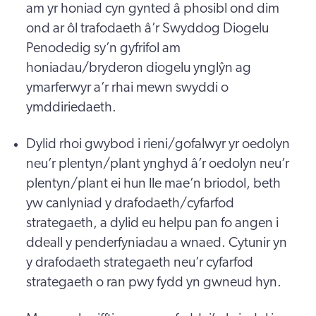
am yr honiad cyn gynted â phosibl ond dim
ond ar ôl trafodaeth â’r Swyddog Diogelu
Penodedig sy’n gyfrifol am
honiadau/bryderon diogelu ynglŷn ag
ymarferwyr a’r rhai mewn swyddi o
ymddiriedaeth.
Dylid rhoi gwybod i rieni/gofalwyr yr oedolyn
neu’r plentyn/plant ynghyd â’r oedolyn neu’r
plentyn/plant ei hun lle mae’n briodol, beth
yw canlyniad y drafodaeth/cyfarfod
strategaeth, a dylid eu helpu pan fo angen i
ddeall y penderfyniadau a wnaed. Cytunir yn
y drafodaeth strategaeth neu’r cyfarfod
strategaeth o ran pwy fydd yn gwneud hyn.