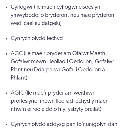
Cyflogwr (lle mae’r cyflogwr eisoes yn
ymwybodol o bryderon, neu mae pryderon
wedi cael eu datgelu)
Cynrychiolydd Iechyd
AGC (lle mae’r pryder am Ofalwr Maeth,
Gofalwr mewn Lleoliad i Oedolion, Gofalwr
Plant neu Ddarparwr Gofal i Oedolion a
Phlant)
AGIC (lle mae’r pryder am weithiwr
proffesiynol mewn lleoliad iechyd y maen
nhw’n ei reoleiddio h.y. ysbyty preifat)
Cynrychiolydd addysg pan fo’r unigolyn dan