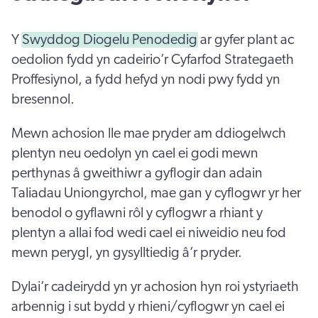
Y
Swyddog Diogelu Penodedig
ar gyfer plant ac
oedolion fydd yn cadeirio’r Cyfarfod Strategaeth
Proffesiynol, a fydd hefyd yn nodi pwy fydd yn
bresennol.
Mewn achosion lle mae pryder am ddiogelwch
plentyn neu oedolyn yn cael ei godi mewn
perthynas â gweithiwr a gyflogir dan adain
Taliadau Uniongyrchol, mae gan y cyflogwr yr her
benodol o gyflawni rôl y cyflogwr a rhiant y
plentyn a allai fod wedi cael ei niweidio neu fod
mewn perygl, yn gysylltiedig â’r pryder.
Dylai’r cadeirydd yn yr achosion hyn roi ystyriaeth
arbennig i sut bydd y rhieni/cyflogwr yn cael ei