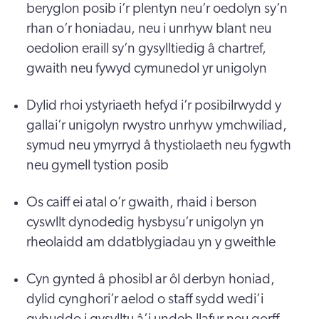
beryglon posib i’r plentyn neu’r oedolyn sy’n
rhan o’r honiadau, neu i unrhyw blant neu
oedolion eraill sy’n gysylltiedig â chartref,
gwaith neu fywyd cymunedol yr unigolyn
Dylid rhoi ystyriaeth hefyd i’r posibilrwydd y
gallai’r unigolyn rwystro unrhyw ymchwiliad,
symud neu ymyrryd â thystiolaeth neu fygwth
neu gymell tystion posib
Os caiff ei atal o’r gwaith, rhaid i berson
cyswllt dynodedig hysbysu’r unigolyn yn
rheolaidd am ddatblygiadau yn y gweithle
Cyn gynted â phosibl ar ôl derbyn honiad,
dylid cynghori’r aelod o staff sydd wedi’i
gyhuddo i gysylltu â’i undeb llafur neu gorff