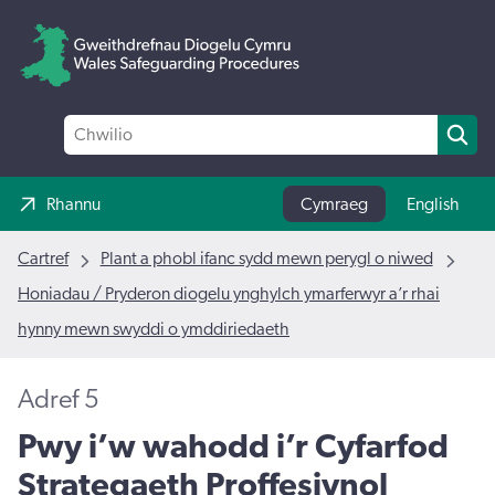
Rhannu
Cymraeg
English
Cartref
Plant a phobl ifanc sydd mewn perygl o niwed
Honiadau / Pryderon diogelu ynghylch ymarferwyr a’r rhai
hynny mewn swyddi o ymddiriedaeth
Adref 5
Pwy i’w wahodd i’r Cyfarfod
Strategaeth Proffesiynol