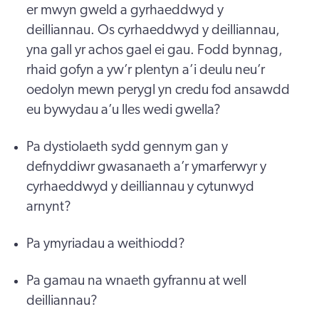
er mwyn gweld a gyrhaeddwyd y
deilliannau. Os cyrhaeddwyd y deilliannau,
yna gall yr achos gael ei gau. Fodd bynnag,
rhaid gofyn a yw’r plentyn a’i deulu neu’r
oedolyn mewn perygl yn credu fod ansawdd
eu bywydau a’u lles wedi gwella?
Pa dystiolaeth sydd gennym gan y
defnyddiwr gwasanaeth a’r ymarferwyr y
cyrhaeddwyd y deilliannau y cytunwyd
arnynt?
Pa ymyriadau a weithiodd?
Pa gamau na wnaeth gyfrannu at well
deilliannau?