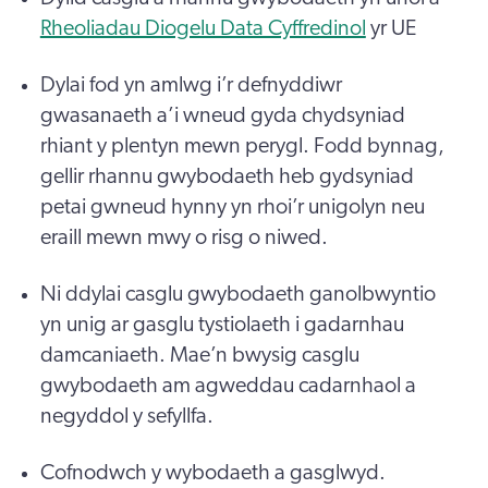
Rheoliadau Diogelu Data Cyffredinol
yr UE
Dylai fod yn amlwg i’r defnyddiwr
gwasanaeth a’i wneud gyda chydsyniad
rhiant y plentyn mewn perygl. Fodd bynnag,
gellir rhannu gwybodaeth heb gydsyniad
petai gwneud hynny yn rhoi’r unigolyn neu
eraill mewn mwy o risg o niwed.
Ni ddylai casglu gwybodaeth ganolbwyntio
yn unig ar gasglu tystiolaeth i gadarnhau
damcaniaeth. Mae’n bwysig casglu
gwybodaeth am agweddau cadarnhaol a
negyddol y sefyllfa.
Cofnodwch y wybodaeth a gasglwyd.