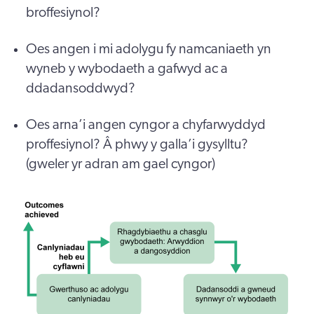
broffesiynol?
Oes angen i mi adolygu fy namcaniaeth yn
wyneb y wybodaeth a gafwyd ac a
ddadansoddwyd?
Oes arna’i angen cyngor a chyfarwyddyd
proffesiynol? Â phwy y galla’i gysylltu?
(gweler yr adran am gael cyngor)