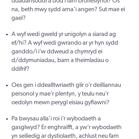
ddadansoddi a dod i farn broffesiynol? Os
na, beth mwy sydd arna’i angen? Sut mae ei
gael?
A wyf wedi gweld yr unigolyn a siarad ag
ef/hi? A wyf wedi gwrando ar yr hyn sydd
ganddo/i i’w ddweud a chymryd ei
d/ddymuniadau, barn a theimladau o
ddifrif?
Oes gen i ddealltwriaeth glir o’r deilliannau
personol y mae’r plentyn, y teulu neu’r
oedolyn mewn perygl eisiau gyflawni?
Pa bwysau alla’i roi i’r wybodaeth a
gasglwyd? Er enghraifft, a yw’r wybodaeth
yn seiliedig ar dystiolaeth, achlust neu farn