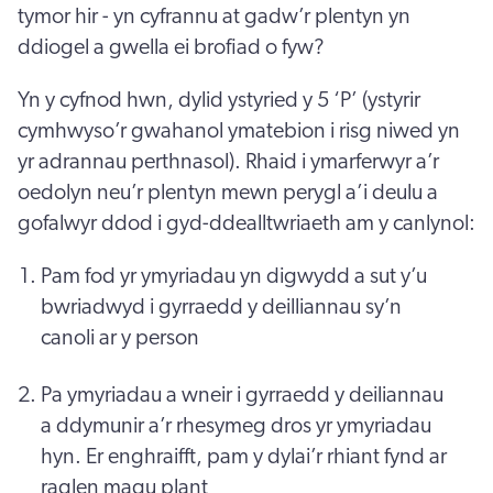
tymor hir - yn cyfrannu at gadw’r plentyn yn
ddiogel a gwella ei brofiad o fyw?
Yn y cyfnod hwn, dylid ystyried y 5 ‘P’ (ystyrir
cymhwyso’r gwahanol ymatebion i risg niwed yn
yr adrannau perthnasol). Rhaid i ymarferwyr a’r
oedolyn neu’r plentyn mewn perygl a’i deulu a
gofalwyr ddod i gyd-ddealltwriaeth am y canlynol:
Pam fod yr ymyriadau yn digwydd a sut y’u
bwriadwyd i gyrraedd y deilliannau sy’n
canoli ar y person
Pa ymyriadau a wneir i gyrraedd y deiliannau
a ddymunir a’r rhesymeg dros yr ymyriadau
hyn. Er enghraifft, pam y dylai’r rhiant fynd ar
raglen magu plant