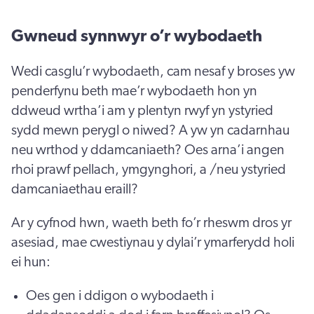
Gwneud synnwyr o’r wybodaeth
Wedi casglu’r wybodaeth, cam nesaf y broses yw
penderfynu beth mae’r wybodaeth hon yn
ddweud wrtha’i am y plentyn rwyf yn ystyried
sydd mewn perygl o niwed? A yw yn cadarnhau
neu wrthod y ddamcaniaeth? Oes arna’i angen
rhoi prawf pellach, ymgynghori, a /neu ystyried
damcaniaethau eraill?
Ar y cyfnod hwn, waeth beth fo’r rheswm dros yr
asesiad, mae cwestiynau y dylai’r ymarferydd holi
ei hun:
Oes gen i ddigon o wybodaeth i