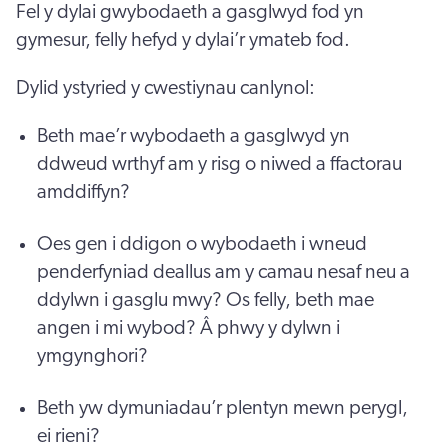
Fel y dylai gwybodaeth a gasglwyd fod yn
gymesur, felly hefyd y dylai’r ymateb fod.
Dylid ystyried y cwestiynau canlynol:
Beth mae’r wybodaeth a gasglwyd yn
ddweud wrthyf am y risg o niwed a ffactorau
amddiffyn?
Oes gen i ddigon o wybodaeth i wneud
penderfyniad deallus am y camau nesaf neu a
ddylwn i gasglu mwy? Os felly, beth mae
angen i mi wybod? Â phwy y dylwn i
ymgynghori?
Beth yw dymuniadau’r plentyn mewn perygl,
ei rieni?