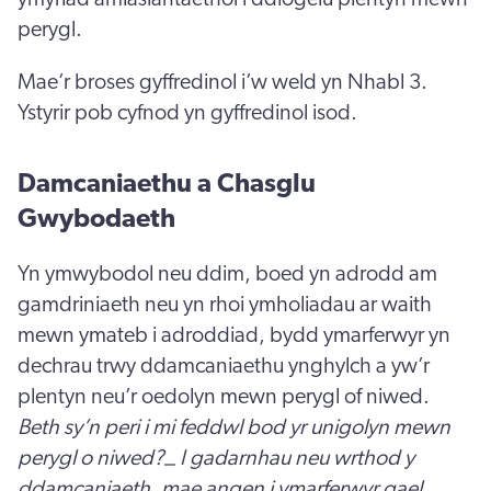
perygl.
Mae’r broses gyffredinol i’w weld yn Nhabl 3.
Ystyrir pob cyfnod yn gyffredinol isod.
Damcaniaethu a Chasglu
Gwybodaeth
Yn ymwybodol neu ddim, boed yn adrodd am
gamdriniaeth neu yn rhoi ymholiadau ar waith
mewn ymateb i adroddiad, bydd ymarferwyr yn
dechrau trwy ddamcaniaethu ynghylch a yw’r
plentyn neu’r oedolyn mewn perygl of niwed.
Beth sy’n peri i mi feddwl bod yr unigolyn mewn
perygl o niwed?_ I gadarnhau neu wrthod y
ddamcaniaeth, mae angen i ymarferwyr gael