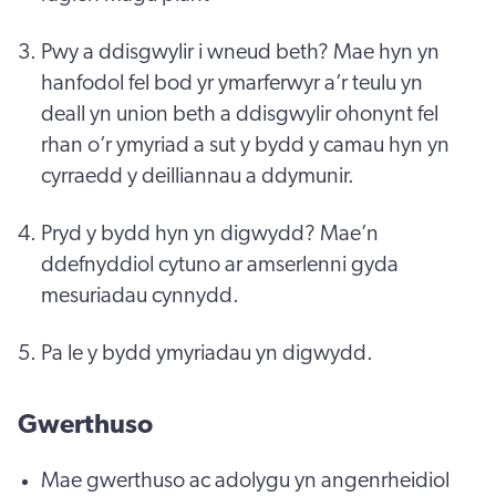
Pwy a ddisgwylir i wneud beth? Mae hyn yn
hanfodol fel bod yr ymarferwyr a’r teulu yn
deall yn union beth a ddisgwylir ohonynt fel
rhan o’r ymyriad a sut y bydd y camau hyn yn
cyrraedd y deilliannau a ddymunir.
Pryd y bydd hyn yn digwydd? Mae’n
ddefnyddiol cytuno ar amserlenni gyda
mesuriadau cynnydd.
Pa le y bydd ymyriadau yn digwydd.
Gwerthuso
Mae gwerthuso ac adolygu yn angenrheidiol