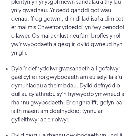
plentyn yn yr ysgol mewn sandalau a thyllau
yn y gwadnau. Yr oedd ganddi got wau
denau, ffrog gotwm, dim dillad isaf a dim cot
er mai mis Chwefror ydoedd’ yn fwy penodol
o lawer. Os mai achlust neu farn broffesiynol
yw’r wybodaeth a gesglir, dylid gwneud hyn
yn glir.
Dylai’r defnyddiwr gwasanaeth a’i gofalwyr
gael cyfle i roi gwybodaeth am eu sefyllfa a’u
dymuniadau a theimladau. Dylid defnyddio
dulliau cyfathrebu sy’n hyrwyddo ymwneud a
rhannu gwybodaeth. Er enghraifft, gofyn pa
iaith maent am ddefnyddio; tynnu ar
gyfieithwyr ac eiriolwyr.
Dylid casglu a rhannu gwybodaeth yn unol â