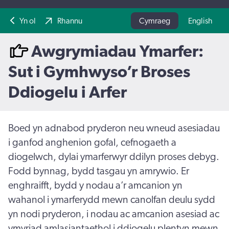
Yn ol
Rhannu
Cymraeg
English
Awgrymiadau Ymarfer:
Sut i Gymhwyso’r Broses
Ddiogelu i Arfer
Boed yn adnabod pryderon neu wneud asesiadau
i ganfod anghenion gofal, cefnogaeth a
diogelwch, dylai ymarferwyr ddilyn proses debyg.
Fodd bynnag, bydd tasgau yn amrywio. Er
enghraifft, bydd y nodau a’r amcanion yn
wahanol i ymarferydd mewn canolfan deulu sydd
yn nodi pryderon, i nodau ac amcanion asesiad ac
ymyriad amlasiantaethol i ddiogelu plentyn mewn