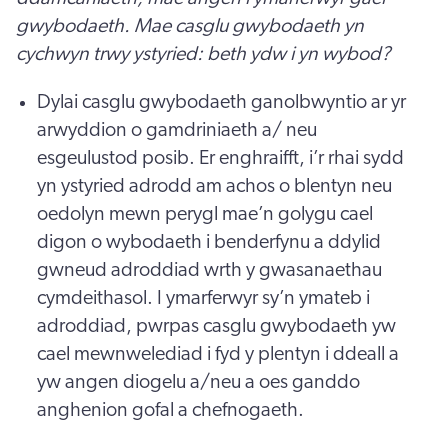
gwybodaeth. Mae casglu gwybodaeth yn
cychwyn trwy ystyried: beth ydw i yn wybod?
Dylai casglu gwybodaeth ganolbwyntio ar yr
arwyddion o gamdriniaeth a/ neu
esgeulustod posib. Er enghraifft, i’r rhai sydd
yn ystyried adrodd am achos o blentyn neu
oedolyn mewn perygl mae’n golygu cael
digon o wybodaeth i benderfynu a ddylid
gwneud adroddiad wrth y gwasanaethau
cymdeithasol. I ymarferwyr sy’n ymateb i
adroddiad, pwrpas casglu gwybodaeth yw
cael mewnwelediad i fyd y plentyn i ddeall a
yw angen diogelu a/neu a oes ganddo
anghenion gofal a chefnogaeth.