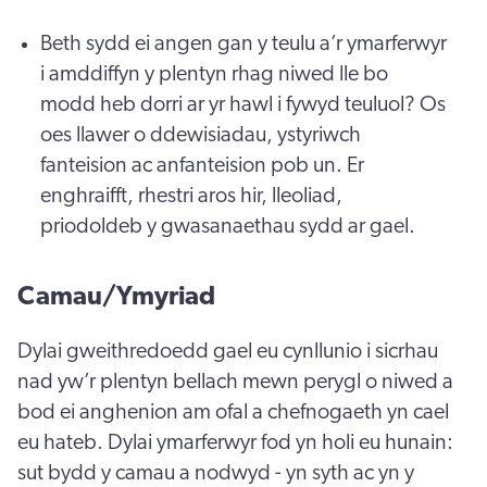
Beth sydd ei angen gan y teulu a’r ymarferwyr
i amddiffyn y plentyn rhag niwed lle bo
modd heb dorri ar yr hawl i fywyd teuluol? Os
oes llawer o ddewisiadau, ystyriwch
fanteision ac anfanteision pob un. Er
enghraifft, rhestri aros hir, lleoliad,
priodoldeb y gwasanaethau sydd ar gael.
Camau/Ymyriad
Dylai gweithredoedd gael eu cynllunio i sicrhau
nad yw’r plentyn bellach mewn perygl o niwed a
bod ei anghenion am ofal a chefnogaeth yn cael
eu hateb. Dylai ymarferwyr fod yn holi eu hunain:
sut bydd y camau a nodwyd - yn syth ac yn y