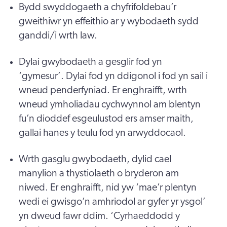
Bydd swyddogaeth a chyfrifoldebau’r
gweithiwr yn effeithio ar y wybodaeth sydd
ganddi/i wrth law.
Dylai gwybodaeth a gesglir fod yn
‘gymesur’. Dylai fod yn ddigonol i fod yn sail i
wneud penderfyniad. Er enghraifft, wrth
wneud ymholiadau cychwynnol am blentyn
fu’n dioddef esgeulustod ers amser maith,
gallai hanes y teulu fod yn arwyddocaol.
Wrth gasglu gwybodaeth, dylid cael
manylion a thystiolaeth o bryderon am
niwed. Er enghraifft, nid yw ‘mae’r plentyn
wedi ei gwisgo’n amhriodol ar gyfer yr ysgol’
yn dweud fawr ddim. ‘Cyrhaeddodd y