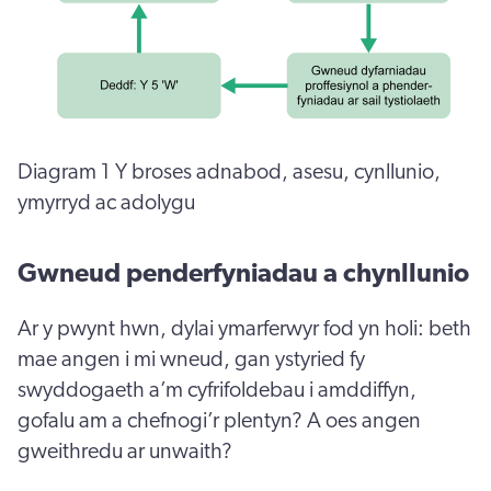
Diagram 1 Y broses adnabod, asesu, cynllunio,
ymyrryd ac adolygu
Gwneud penderfyniadau a chynllunio
Ar y pwynt hwn, dylai ymarferwyr fod yn holi: beth
mae angen i mi wneud, gan ystyried fy
swyddogaeth a’m cyfrifoldebau i amddiffyn,
gofalu am a chefnogi’r plentyn? A oes angen
gweithredu ar unwaith?