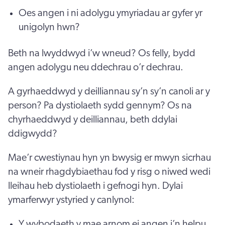
Oes angen i ni adolygu ymyriadau ar gyfer yr
unigolyn hwn?
Beth na lwyddwyd i’w wneud? Os felly, bydd
angen adolygu neu ddechrau o’r dechrau.
A gyrhaeddwyd y deilliannau sy’n sy’n canoli ar y
person? Pa dystiolaeth sydd gennym? Os na
chyrhaeddwyd y deilliannau, beth ddylai
ddigwydd?
Mae’r cwestiynau hyn yn bwysig er mwyn sicrhau
na wneir rhagdybiaethau fod y risg o niwed wedi
lleihau heb dystiolaeth i gefnogi hyn. Dylai
ymarferwyr ystyried y canlynol:
Y wybodaeth y mae arnom ei angen i’n helpu