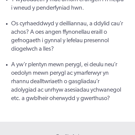
i wneud y penderfyniad hwn.
Os cyrhaeddwyd y deilliannau, a ddylid cau’r
achos? A oes angen ffynonellau eraill o
gefnogaeth i gynnal y lefelau presennol
diogelwch a lles?
A yw’r plentyn mewn perygl, ei deulu neu’r
oedolyn mewn perygl ac ymarferwyr yn
rhannu dealltwriaeth o gasgliadau’r
adolygiad ac unrhyw asesiadau ychwanegol
etc. a gwblheir oherwydd y gwerthuso?