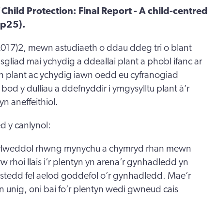
hild Protection: Final Report - A child-centred
 p25).
2017)2, mewn astudiaeth o ddau ddeg tri o blant
asgliad mai ychydig a ddeallai plant a phobl ifanc ar
 plant ac ychydig iawn oedd eu cyfranogiad
 bod y dulliau a ddefnyddir i ymgysylltu plant â’r
yn aneffeithiol.
ed y canlynol:
ylweddol rhwng mynychu a chymryd rhan mewn
 rhoi llais i’r plentyn yn arena’r gynhadledd yn
eistedd fel aelod goddefol o’r gynhadledd. Mae’r
n unig, oni bai fo’r plentyn wedi gwneud cais