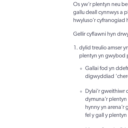
Os yw’r plentyn neu b
gallu deall cynnwys a p
hwyluso’r cyfranogiad
Gellir cyflawni hyn drw
dylid treulio amser y
plentyn yn gwybod 
Gallai fod yn ddefn
digwyddiad ‘cher
Dylai’r gweithiwr 
dymuna’r plenty
hynny yn arena’r g
fel y gall y plent