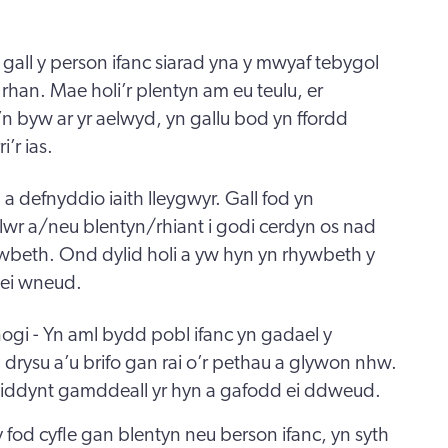
gall y person ifanc siarad yna y mwyaf tebygol
han. Mae holi’r plentyn am eu teulu, er
’n byw ar yr aelwyd, yn gallu bod yn ffordd
’r ias.
 a defnyddio iaith lleygwyr. Gall fod yn
olwr a/neu blentyn/rhiant i godi cerdyn os nad
ywbeth. Ond dylid holi a yw hyn yn rhywbeth y
 ei wneud.
ogi - Yn aml bydd pobl ifanc yn gadael y
rysu a’u brifo gan rai o’r pethau a glywon nhw.
i iddynt gamddeall yr hyn a gafodd ei ddweud.
 fod cyfle gan blentyn neu berson ifanc, yn syth