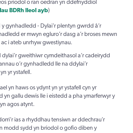
eos priodol o ran oedran yn ddefnyddiol
au BDRh lleol ayb
)
y gynhadledd - Dylai’r plentyn gwrdd â’r
hadledd er mwyn egluro’r dasg a’r broses mewn
 ac i ateb unrhyw gwestiynau.
dylai’r gweithiwr cymdeithasol a’r cadeirydd
annau o’r gynhadledd lle na ddylai’r
n yr ystafell.
ael yn haws os ydynt yn yr ystafell cyn yr
 yn gallu dewis lle i eistedd a pha ymarferwyr y
yn agos atynt.
dorri’r ias a rhyddhau tensiwn ar ddechrau’r
modd sydd yn briodol o gofio diben y