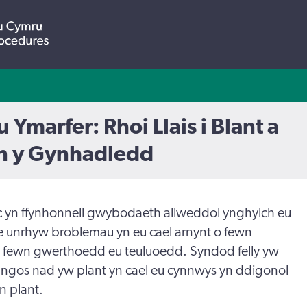
marfer: Rhoi Llais i Blant a
yn y Gynhadledd
c yn ffynhonnell gwybodaeth allweddol ynghylch eu
e unrhyw broblemau yn eu cael arnynt o fewn
o fewn gwerthoedd eu teuluoedd. Syndod felly yw
angos nad yw plant yn cael eu cynnwys yn ddigonol
 plant.