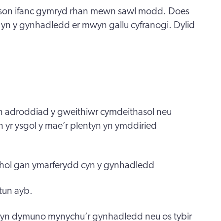
rson ifanc gymryd rhan mewn sawl modd. Does
 yn y gynhadledd er mwyn gallu cyfranogi. Dylid
n adroddiad y gweithiwr cymdeithasol neu
n yr ysgol y mae’r plentyn yn ymddiried
hol gan ymarferydd cyn y gynhadledd
stun ayb.
 yn dymuno mynychu’r gynhadledd neu os tybir