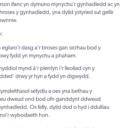
erson ifanc yn dymuno mynychu’r gynhadledd ac yn
hroses y gynhadledd, yna dylid ystyried sut gellir
 hwnnw.
y:
n egluro’r dasg a’r broses gan sicrhau bod y
pwy fydd yn mynychu a phaham.
yddiol mynd â’r plentyn i’r lleoliad cyn y
dded’ drwy yr hyn a fydd yn digwydd.
cymdeithasol sefydlu a oes yna bethau y
n eu dweud ond bod ofn ganddynt ddweud
ynhadledd. Os felly, dylid dod o hyd i ddulliau
yn roi’r wybodaeth hon.