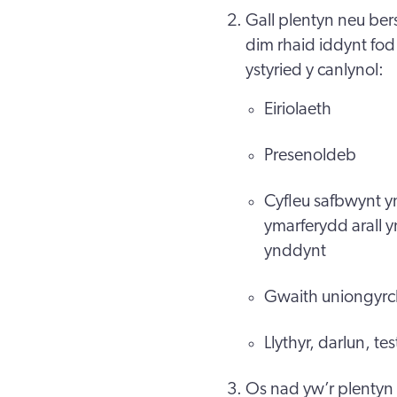
Gall plentyn neu be
dim rhaid iddynt fod
ystyried y canlynol:
Eiriolaeth
Presenoldeb
Cyfleu safbwynt y
ymarferydd arall y
ynddynt
Gwaith uniongyrc
Llythyr, darlun, te
Os nad yw’r plentyn