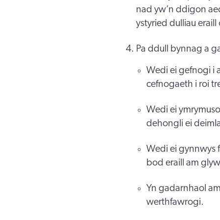
nad yw’n ddigon ae
ystyried dulliau eraill
Pa ddull bynnag a gai
Wedi ei gefnogi i a
cefnogaeth i roi tr
Wedi ei ymrymuso f
dehongli ei deiml
Wedi ei gynnwys fe
bod eraill am gl
Yn gadarnhaol am 
werthfawrogi.