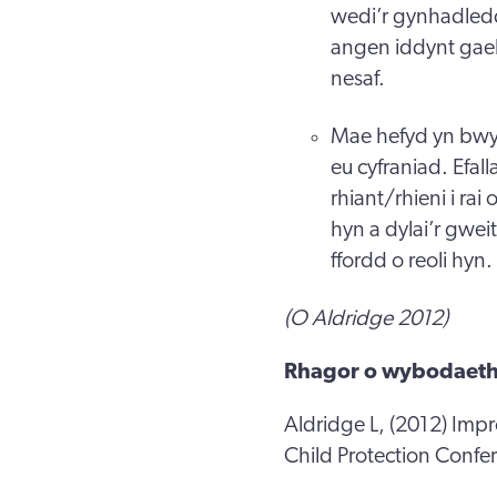
wedi’r gynhadledd
angen iddynt gael
nesaf.
Mae hefyd yn bwy
eu cyfraniad. Efa
rhiant/rhieni i ra
hyn a dylai’r gwei
ffordd o reoli hyn.
(O Aldridge 2012)
Rhagor o wybodaeth
Aldridge L, (2012) Impr
Child Protection Conf