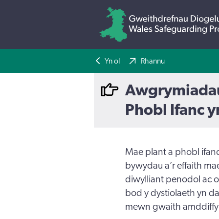
Yn ol
Rhannu
Awgrymiadau Y
Phobl Ifanc 
Mae plant a phobl ifan
bywydau a’r effaith ma
diwylliant penodol ac 
bod y dystiolaeth yn d
mewn gwaith amddiffyn