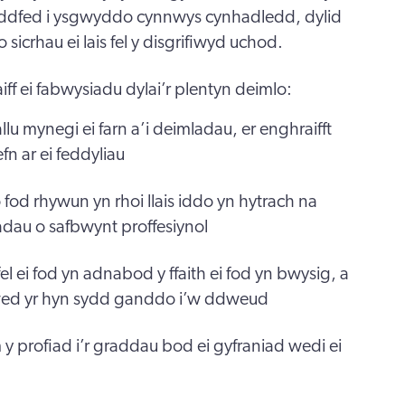
ddfed i ysgwyddo cynnwys cynhadledd, dylid
 o sicrhau ei lais fel y disgrifiwyd uchod.
ff ei fabwysiadu dylai’r plentyn deimlo:
llu mynegi ei farn a’i deimladau, er enghraifft
efn ar ei feddyliau
od rhywun yn rhoi llais iddo yn hytrach na
adau o safbwynt proffesiynol
l ei fod yn adnabod y ffaith ei fod yn bwysig, a
ywed yr hyn sydd ganddo i’w ddweud
y profiad i’r graddau bod ei gyfraniad wedi ei