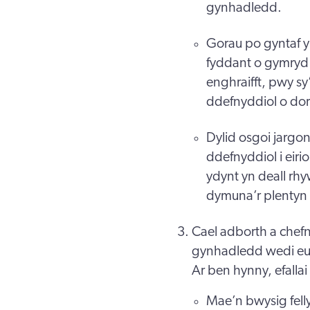
gynhadledd.
Gorau po gyntaf y 
fyddant o gymryd r
enghraifft, pwy sy
ddefnyddiol o dorri
Dylid osgoi jargon
ddefnyddiol i eiri
ydynt yn deall rh
dymuna’r plentyn
Cael adborth a chefn
gynhadledd wedi eu d
Ar ben hynny, efalla
Mae’n bwysig felly