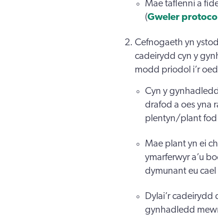
Mae taflenni a fid
(
Gweler protocol
Cefnogaeth yn ystod 
cadeirydd cyn y gyn
modd priodol i’r oed
Cyn y gynhadledd 
drafod a oes yna r
plentyn/plant fod y
Mae plant yn ei ch
ymarferwyr a’u bod
dymunant eu cael 
Dylai’r cadeirydd 
gynhadledd mewn 