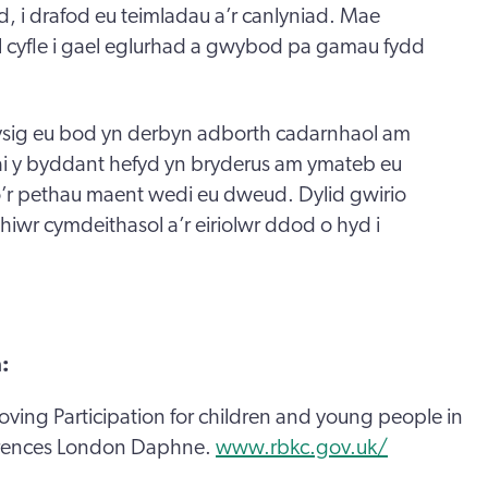
, i drafod eu teimladau a’r canlyniad. Mae
 cyfle i gael eglurhad a gwybod pa gamau fydd
sig eu bod yn derbyn adborth cadarnhaol am
llai y byddant hefyd yn bryderus am ymateb eu
i o’r pethau maent wedi eu dweud. Dylid gwirio
thiwr cymdeithasol a’r eiriolwr ddod o hyd i
:
oving Participation for children and young people in
erences London Daphne.
www.rbkc.gov.uk/