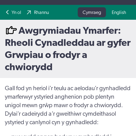
Yn ol
Rhannu
Cymraeg
English
Awgrymiadau Ymarfer:
Rheoli Cynadleddau ar gyfer
Grwpiau o frodyr a
chwiorydd
Gall fod yn heriol i’r teulu ac aelodau’r gynhadledd
ymarferwyr ystyried anghenion pob plentyn
unigol mewn grŵp mawr o frodyr a chwiorydd.
Dylai’r cadeirydd a’r gweithiwr cymdeithasol
ystyried y canlynol cyn y gynhadledd: