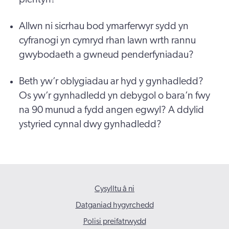
Allwn ni sicrhau bod ymarferwyr sydd yn
cyfranogi yn cymryd rhan lawn wrth rannu
gwybodaeth a gwneud penderfyniadau?
Beth yw’r oblygiadau ar hyd y gynhadledd?
Os yw’r gynhadledd yn debygol o bara’n fwy
na 90 munud a fydd angen egwyl? A ddylid
ystyried cynnal dwy gynhadledd?
Cysylltu â ni
Datganiad hygyrchedd
Polisi preifatrwydd