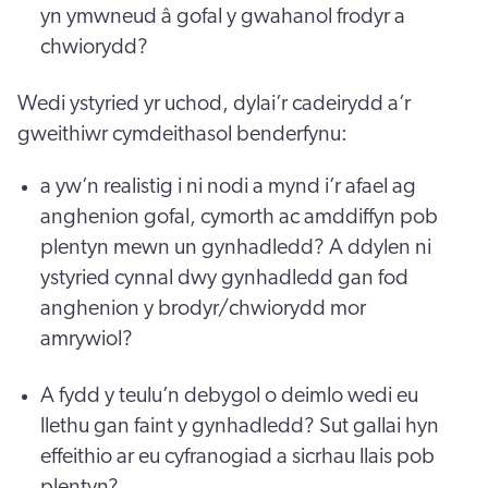
yn ymwneud â gofal y gwahanol frodyr a
chwiorydd?
Wedi ystyried yr uchod, dylai’r cadeirydd a’r
gweithiwr cymdeithasol benderfynu:
a yw’n realistig i ni nodi a mynd i’r afael ag
anghenion gofal, cymorth ac amddiffyn pob
plentyn mewn un gynhadledd? A ddylen ni
ystyried cynnal dwy gynhadledd gan fod
anghenion y brodyr/chwiorydd mor
amrywiol?
A fydd y teulu’n debygol o deimlo wedi eu
llethu gan faint y gynhadledd? Sut gallai hyn
effeithio ar eu cyfranogiad a sicrhau llais pob
plentyn?