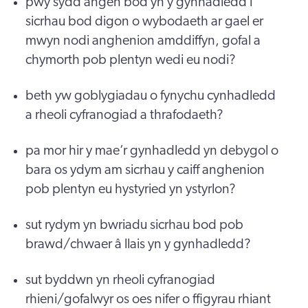
pwy sydd angen bod yn y gynhadledd i
sicrhau bod digon o wybodaeth ar gael er
mwyn nodi anghenion amddiffyn, gofal a
chymorth pob plentyn wedi eu nodi?
beth yw goblygiadau o fynychu cynhadledd
a rheoli cyfranogiad a thrafodaeth?
pa mor hir y mae’r gynhadledd yn debygol o
bara os ydym am sicrhau y caiff anghenion
pob plentyn eu hystyried yn ystyrlon?
sut rydym yn bwriadu sicrhau bod pob
brawd/chwaer â llais yn y gynhadledd?
sut byddwn yn rheoli cyfranogiad
rhieni/gofalwyr os oes nifer o ffigyrau rhiant